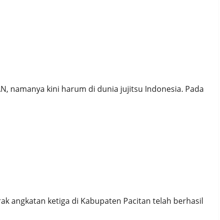
ESA Open XVIII Kelas A (BB: -45)
, namanya kini harum di dunia jujitsu Indonesia. Pada
SP) ANGKATAN III SMAN 2 PACITAN “Pembelajaran
tas Belajar”
ak angkatan ketiga di Kabupaten Pacitan telah berhasil