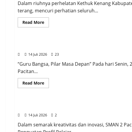
Pacitan:
Dalam riuhnya perhelatan Kethuk Kenang Kabupate
Membangun
terang, mencuri perhatian seluruh...
Generasi
Muda
yang
Read
Read More
Sehat
more
dan
about
Berita
PENGUMUMAN
Berkualitas!!!
Prestasi
Gemilang:
ARDHANI
UPACARA HARI GURU NASIONAL 25 NOVEMBER 20
WICAKSANA
NUGRAHA
14 Juli 2026
23
gelar
KENANG
FAVORIT
“Guru Bangsa, Pilar Masa Depan” Pada hari Senin,
Kabupaten
Pacitan...
Pacitan!
Read
Read More
more
about
Berita
PENGUMUMAN
Wakasek Kesiswaan
UPACARA
HARI
GURU
Panen Karya P5 SMAN 2 Pacitan: Meraih Masa D
NASIONAL
25
14 Juli 2026
2
NOVEMBER
2024:
GURU
Dalam semarak kreativitas dan inovasi, SMAN 2 Pac
HEBAT,