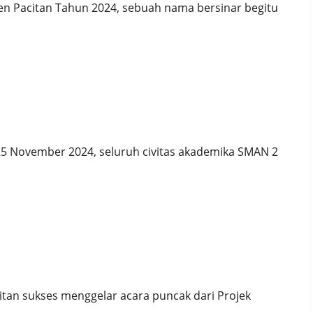
n Pacitan Tahun 2024, sebuah nama bersinar begitu
24: GURU HEBAT, INDONESIA KUAT!!
 25 November 2024, seluruh civitas akademika SMAN 2
epan yang Berkelanjutan
itan sukses menggelar acara puncak dari Projek