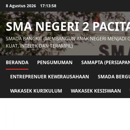
Skip
8 Agustus 2026
17:13:59
to
content
SMA NEGERI 2 PACIT
SMADA BANGKIT (MEMBANGUN ANAK NEGERI MENJADI 
KUAT, INTELEK DAN TERAMPIL)
BERANDA
PENGUMUMAN
SAMAPTA (PERSIAPA
ENTREPRENUER KEWIRAUSAHAAN
SMADA BERGU
WAKASEK KURIKULUM
WAKASEK KESISWAAN
Berita
Inovasi School Food Care (SFC) di SMAN 2 Paci