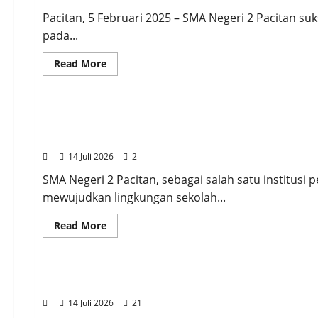
2
Pacitan!
Pacitan, 5 Februari 2025 – SMA Negeri 2 Pacitan
pada...
Read
Read More
more
about
Berita
PENGUMUMAN
SMADA
BANGKIT
COMPETITION
Gerakan Sekolah Sehat di SMA Negeri 2 Pacita
(SBC)
VOL.
Berkualitas!!!
2
2025:
14 Juli 2026
2
Gebyar
Talenta
SMA Negeri 2 Pacitan, sebagai salah satu institusi
Muda
Pacitan!
mewujudkan lingkungan sekolah...
Read
Read More
more
about
Berita
PENGUMUMAN
Gerakan
Sekolah
Sehat
Prestasi Gemilang: ARDHANI WICAKSANA NUGRA
di
SMA
14 Juli 2026
21
Negeri
2