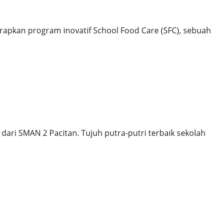
apkan program inovatif School Food Care (SFC), sebuah
AN 2 Pacitan!
ri SMAN 2 Pacitan. Tujuh putra-putri terbaik sekolah
 Gebyar Talenta Muda Pacitan!