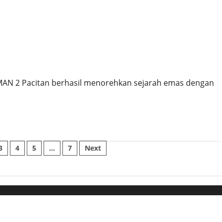
24
SMAN 2 Pacitan berhasil menorehkan sejarah emas dengan
3
4
5
…
7
Next