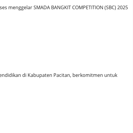
 sukses menggelar SMADA BANGKIT COMPETITION (SBC) 2025
n: Membangun Generasi Muda yang Sehat dan
 pendidikan di Kabupaten Pacitan, berkomitmen untuk
HA gelar KENANG FAVORIT Kabupaten Pacitan!