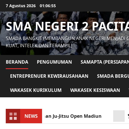
Skip
7 Agustus 2026
01:06:56
to
content
SMA NEGERI 2 PACIT
SMADA BANGKIT (MEMBANGUN ANAK NEGERI MENJADI 
KUAT, INTELEK DAN TERAMPIL)
BERANDA
PENGUMUMAN
SAMAPTA (PERSIAPA
ENTREPRENUER KEWIRAUSAHAAN
SMADA BERGU
WAKASEK KURIKULUM
WAKASEK KESISWAAN
 di Kejuaraan Ju-Jitsu Open Madiun
NEWS
🏆 Kunju