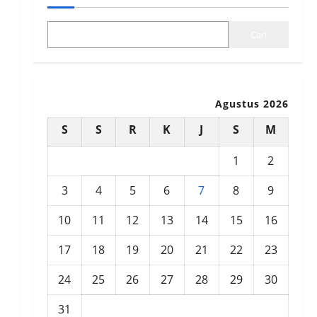
Pacitan
Aikaya Santiaza,
Sang Juara Ganda
14 Juli 2026
1
Cari
Jujitsu Pacitan
5
14 Juli 2026
2
Agustus 2026
S
S
R
K
J
S
M
1
2
3
4
5
6
7
8
9
10
11
12
13
14
15
16
17
18
19
20
21
22
23
24
25
26
27
28
29
30
31