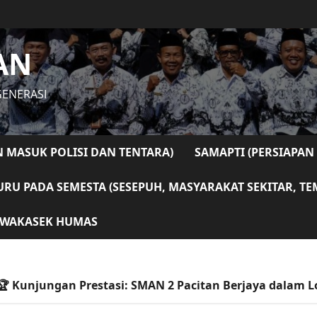
AN
GENERASI
N MASUK POLISI DAN TENTARA)
SAMAPTI (PERSIAPAN
RU PADA SEMESTA (SESEPUH, MASYARAKAT SEKITAR, T
WAKASEK HUMAS
ngan Prestasi: SMAN 2 Pacitan Berjaya dalam Lomba G