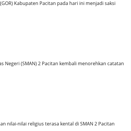
GOR) Kabupaten Pacitan pada hari ini menjadi saksi
n dalam PAI Fair Kabupaten Pacitan Tahun 2025
s Negeri (SMAN) 2 Pacitan kembali menorehkan catatan
t Hari Santri Mendorong Inovasi Siswa SMAN 2 Pacitan
nilai-nilai religius terasa kental di SMAN 2 Pacitan