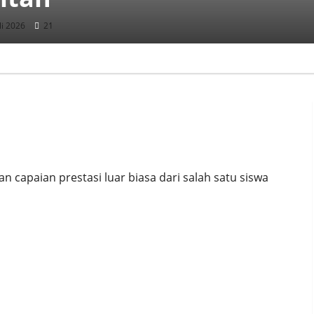
li 2026
21
araan Ju-Jitsu Open Madiun
apaian prestasi luar biasa dari salah satu siswa
a dalam Lomba GELORA PMR 2025 di GOR Pacitan