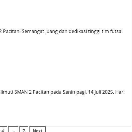
p 2025: SMAN 2 Pacitan Berjaya!
citan! Semangat juang dan dedikasi tinggi tim futsal
n 2025
muti SMAN 2 Pacitan pada Senin pagi, 14 Juli 2025. Hari
4
…
7
Next