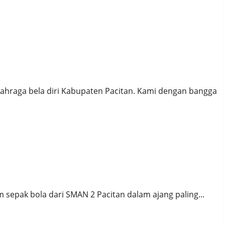
ra Ganda Jujitsu Pacitan
lahraga bela diri Kabupaten Pacitan. Kami dengan bangga
jai Liga Pelajar 2025
 sepak bola dari SMAN 2 Pacitan dalam ajang paling...