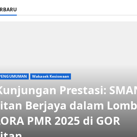
ERBARU
PENGUMUMAN
Wakasek Kesiswaan
Kunjungan Prestasi: SMA
itan Berjaya dalam Lom
ORA PMR 2025 di GOR
itan