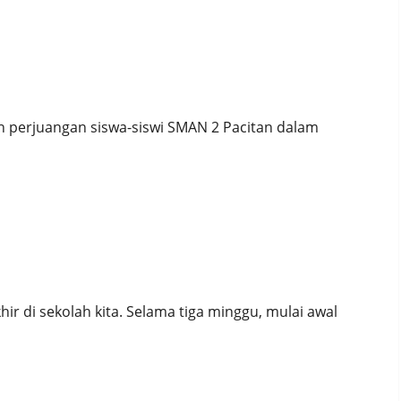
ado Prestasi SMAN 2 Pacitan untuk Ulang Tahun
h perjuangan siswa-siswi SMAN 2 Pacitan dalam
sepuh, Masyarakat sekitar, Teman sejawat dan Alumni)
awan IT dari Korea (WORLD FRIENDS KOREA IT)
r di sekolah kita. Selama tiga minggu, mulai awal